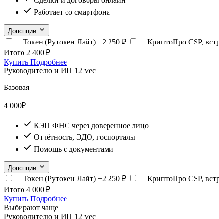
Сделки и договоры онлайн
Работает со смартфона
Допопции
Токен (Рутокен Лайт)
+2 250 ₽
КриптоПро CSP, вст
Итого
2 400 ₽
Купить
Подробнее
Руководителю и ИП
12 мес
Базовая
4 000
₽
КЭП ФНС через доверенное лицо
Отчётность, ЭДО, госпорталы
Помощь с документами
Допопции
Токен (Рутокен Лайт)
+2 250 ₽
КриптоПро CSP, вст
Итого
4 000 ₽
Купить
Подробнее
Выбирают чаще
Руководителю и ИП
12 мес