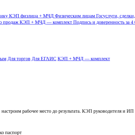
нику
КЭП физлица + МЧД
Физическим лицам
Госуслуги, сделки
о продаж
КЭП + МЧД — комплект
Подпись и доверенность за 4 
тым
Для торгов
Для ЕГАИС
КЭП + МЧД — комплект
и настроим рабочее место до результата. КЭП руководителя и 
ко паспорт