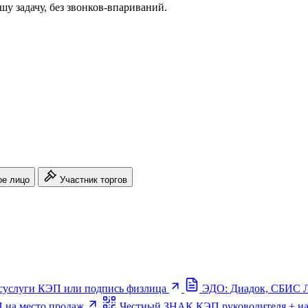
шу задачу, без звонков-впариваний.
ое лицо
Участник торгов
суслуги
КЭП или подпись физлица
ЭДО: Диадок, СБИС
 на место продаж
Честный ЗНАК
КЭП руководителя + н