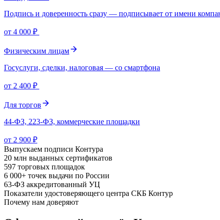
Подпись и доверенность сразу — подписывает от имени компа
от 4 000 ₽
Физическим лицам
Госуслуги, сделки, налоговая — со смартфона
от 2 400 ₽
Для торгов
44-ФЗ, 223-ФЗ, коммерческие площадки
от 2 900 ₽
Выпускаем подписи Контура
20 млн
выданных сертификатов
597
торговых площадок
6 000+
точек выдачи по России
63-ФЗ
аккредитованный УЦ
Показатели удостоверяющего центра СКБ Контур
Почему нам доверяют