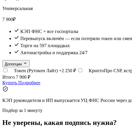
Универсальная
7 900
₽
КЭП ФНС + все госпорталы
Перевыпуск включён — если потеряли токен или сме
Торги на 597 площадках
Автонастройка и поддержка 24/7
Допопции
Токен (Рутокен Лайт)
+2 250 ₽
КриптоПро CSP, вст
Итого
7 900 ₽
Купить
Подробнее
КЭП руководителя и ИП выпускается УЦ ФНС России через до
Подбор за 1 минуту
Не уверены, какая подпись нужна?