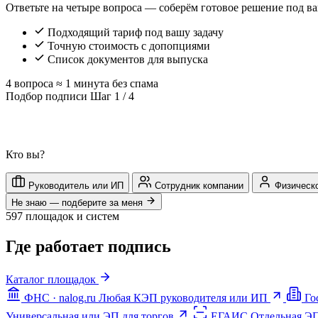
Ответьте на четыре вопроса — соберём готовое решение под ва
Подходящий тариф под вашу задачу
Точную стоимость с допопциями
Список документов для выпуска
4 вопроса
≈ 1 минута
без спама
Подбор подписи
Шаг 1 / 4
Кто вы?
Руководитель или ИП
Сотрудник компании
Физическ
Не знаю — подберите за меня
597 площадок и систем
Где работает подпись
Каталог площадок
ФНС · nalog.ru
Любая КЭП руководителя или ИП
Го
Универсальная или ЭП для торгов
ЕГАИС
Отдельная ЭП