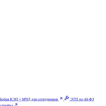
Любая КЭП + МЧД для сотрудников
ЭТП по 44-ФЗ
астройка