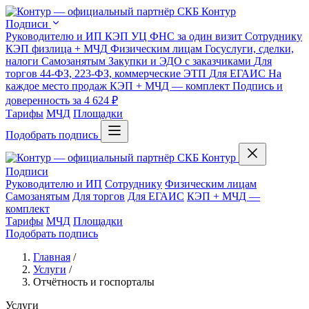
Подписи
Руководителю и ИП
КЭП УЦ ФНС за один визит
Сотруднику
КЭП физлица + МЧД
Физическим лицам
Госуслуги, сделки,
налоги
Самозанятым
Закупки и ЭДО с заказчиками
Для
торгов
44-ФЗ, 223-ФЗ, коммерческие ЭТП
Для ЕГАИС
На
каждое место продаж
КЭП + МЧД — комплект
Подпись и
доверенность за 4 624 ₽
Тарифы
МЧД
Площадки
Подобрать подпись
Подписи
Руководителю и ИП
Сотруднику
Физическим лицам
Самозанятым
Для торгов
Для ЕГАИС
КЭП + МЧД —
комплект
Тарифы
МЧД
Площадки
Подобрать подпись
Главная
/
Услуги
/
Отчётность и госпорталы
Услуги