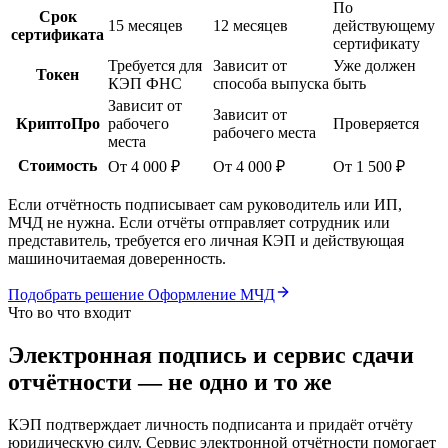
По
Срок
15 месяцев
12 месяцев
действующему
сертификата
сертификату
Требуется для
Зависит от
Уже должен
Токен
КЭП ФНС
способа выпуска
быть
Зависит от
Зависит от
КриптоПро
рабочего
Проверяется
рабочего места
места
Стоимость
От 4 000 ₽
От 4 000 ₽
От 1 500 ₽
Если отчётность подписывает сам руководитель или ИП,
МЧД не нужна. Если отчёты отправляет сотрудник или
представитель, требуется его личная КЭП и действующая
машиночитаемая доверенность.
Подобрать решение
Оформление МЧД
Что во что входит
Электронная подпись и сервис сдачи
отчётности — не одно и то же
КЭП подтверждает личность подписанта и придаёт отчёту
юридическую силу. Сервис электронной отчётности помогает