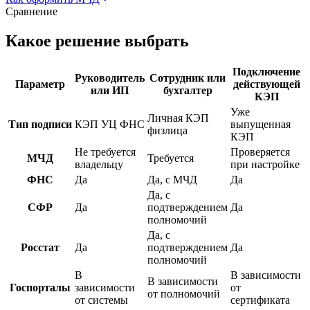
Сравнение
Какое решение выбрать
Подключение
Руководитель
Сотрудник или
Параметр
действующей
или ИП
бухгалтер
КЭП
Уже
Личная КЭП
Тип подписи
КЭП УЦ ФНС
выпущенная
физлица
КЭП
Не требуется
Проверяется
МЧД
Требуется
владельцу
при настройке
ФНС
Да
Да, с МЧД
Да
Да, с
СФР
Да
подтверждением
Да
полномочий
Да, с
Росстат
Да
подтверждением
Да
полномочий
В
В зависимости
В зависимости
Госпорталы
зависимости
от
от полномочий
от системы
сертификата