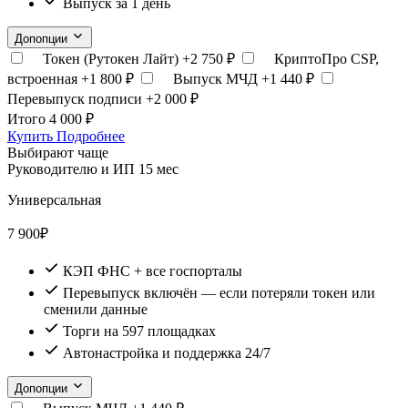
Выпуск за 1 день
Допопции
Токен (Рутокен Лайт)
+2 750 ₽
КриптоПро CSP,
встроенная
+1 800 ₽
Выпуск МЧД
+1 440 ₽
Перевыпуск подписи
+2 000 ₽
Итого
4 000 ₽
Купить
Подробнее
Выбирают чаще
Руководителю и ИП
15 мес
Универсальная
7 900
₽
КЭП ФНС + все госпорталы
Перевыпуск включён — если потеряли токен или
сменили данные
Торги на 597 площадках
Автонастройка и поддержка 24/7
Допопции