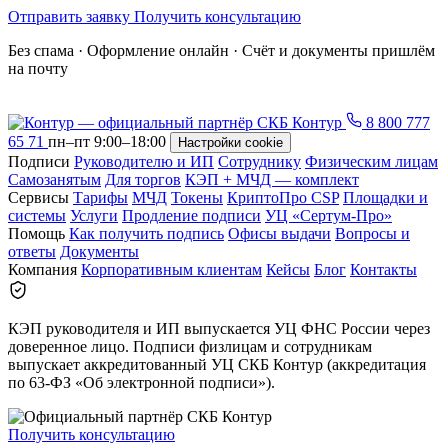
Отправить заявку
Получить консультацию
Без спама · Оформление онлайн · Счёт и документы пришлём
на почту
8 800 777
65 71
пн–пт 9:00–18:00
Настройки cookie
Подписи
Руководителю и ИП
Сотруднику
Физическим лицам
Самозанятым
Для торгов
КЭП + МЧД — комплект
Сервисы
Тарифы
МЧД
Токены
КриптоПро CSP
Площадки и
системы
Услуги
Продление подписи
УЦ «Сертум-Про»
Помощь
Как получить подпись
Офисы выдачи
Вопросы и
ответы
Документы
Компания
Корпоративным клиентам
Кейсы
Блог
Контакты
КЭП руководителя и ИП выпускается УЦ ФНС России через
доверенное лицо. Подписи физлицам и сотрудникам
выпускает аккредитованный УЦ СКБ Контур (аккредитация
по 63-ФЗ «Об электронной подписи»).
Получить консультацию