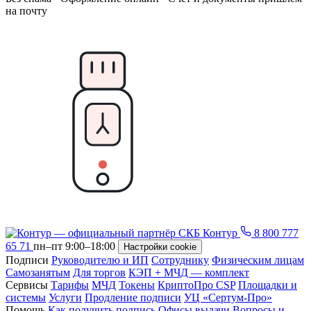
на почту
8 800 777
65 71
пн–пт 9:00–18:00
Настройки cookie
Подписи
Руководителю и ИП
Сотруднику
Физическим лицам
Самозанятым
Для торгов
КЭП + МЧД — комплект
Сервисы
Тарифы
МЧД
Токены
КриптоПро CSP
Площадки и
системы
Услуги
Продление подписи
УЦ «Сертум-Про»
Помощь
Как получить подпись
Офисы выдачи
Вопросы и