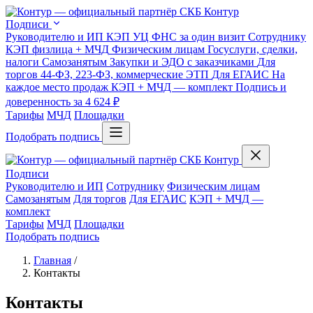
Подписи
Руководителю и ИП
КЭП УЦ ФНС за один визит
Сотруднику
КЭП физлица + МЧД
Физическим лицам
Госуслуги, сделки,
налоги
Самозанятым
Закупки и ЭДО с заказчиками
Для
торгов
44-ФЗ, 223-ФЗ, коммерческие ЭТП
Для ЕГАИС
На
каждое место продаж
КЭП + МЧД — комплект
Подпись и
доверенность за 4 624 ₽
Тарифы
МЧД
Площадки
Подобрать подпись
Подписи
Руководителю и ИП
Сотруднику
Физическим лицам
Самозанятым
Для торгов
Для ЕГАИС
КЭП + МЧД —
комплект
Тарифы
МЧД
Площадки
Подобрать подпись
Главная
/
Контакты
Контакты