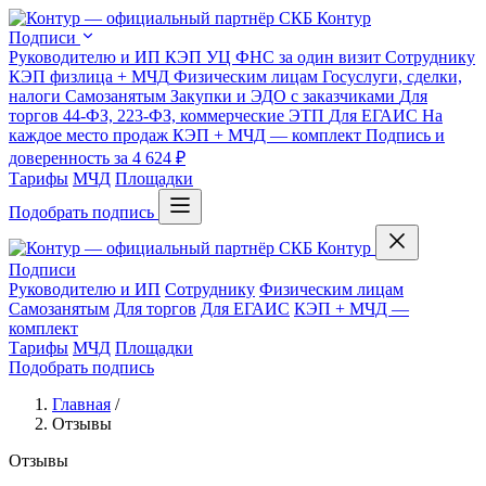
Подписи
Руководителю и ИП
КЭП УЦ ФНС за один визит
Сотруднику
КЭП физлица + МЧД
Физическим лицам
Госуслуги, сделки,
налоги
Самозанятым
Закупки и ЭДО с заказчиками
Для
торгов
44-ФЗ, 223-ФЗ, коммерческие ЭТП
Для ЕГАИС
На
каждое место продаж
КЭП + МЧД — комплект
Подпись и
доверенность за 4 624 ₽
Тарифы
МЧД
Площадки
Подобрать подпись
Подписи
Руководителю и ИП
Сотруднику
Физическим лицам
Самозанятым
Для торгов
Для ЕГАИС
КЭП + МЧД —
комплект
Тарифы
МЧД
Площадки
Подобрать подпись
Главная
/
Отзывы
Отзывы