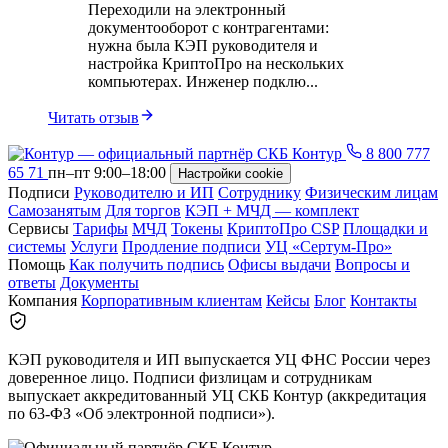
Переходили на электронный
документооборот с контрагентами:
нужна была КЭП руководителя и
настройка КриптоПро на нескольких
компьютерах. Инженер подклю...
Читать отзыв
8 800 777
65 71
пн–пт 9:00–18:00
Настройки cookie
Подписи
Руководителю и ИП
Сотруднику
Физическим лицам
Самозанятым
Для торгов
КЭП + МЧД — комплект
Сервисы
Тарифы
МЧД
Токены
КриптоПро CSP
Площадки и
системы
Услуги
Продление подписи
УЦ «Сертум-Про»
Помощь
Как получить подпись
Офисы выдачи
Вопросы и
ответы
Документы
Компания
Корпоративным клиентам
Кейсы
Блог
Контакты
КЭП руководителя и ИП выпускается УЦ ФНС России через
доверенное лицо. Подписи физлицам и сотрудникам
выпускает аккредитованный УЦ СКБ Контур (аккредитация
по 63-ФЗ «Об электронной подписи»).