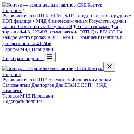
Подписи
Руководителю и ИП
КЭП УЦ ФНС за один визит
Сотруднику
КЭП физлица + МЧД
Физическим лицам
Госуслуги, сделки,
налоги
Самозанятым
Закупки и ЭДО с заказчиками
Для
торгов
44-ФЗ, 223-ФЗ, коммерческие ЭТП
Для ЕГАИС
На
каждое место продаж
КЭП + МЧД — комплект
Подпись и
доверенность за 4 624 ₽
Тарифы
МЧД
Площадки
Подобрать подпись
Подписи
Руководителю и ИП
Сотруднику
Физическим лицам
Самозанятым
Для торгов
Для ЕГАИС
КЭП + МЧД —
комплект
Тарифы
МЧД
Площадки
Подобрать подпись
?