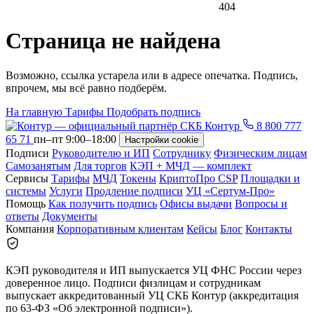
404
Страница не найдена
Возможно, ссылка устарела или в адресе опечатка. Подпись,
впрочем, мы всё равно подберём.
На главную
Тарифы
Подобрать подпись
8 800 777
65 71
пн–пт 9:00–18:00
Настройки cookie
Подписи
Руководителю и ИП
Сотруднику
Физическим лицам
Самозанятым
Для торгов
КЭП + МЧД — комплект
Сервисы
Тарифы
МЧД
Токены
КриптоПро CSP
Площадки и
системы
Услуги
Продление подписи
УЦ «Сертум-Про»
Помощь
Как получить подпись
Офисы выдачи
Вопросы и
ответы
Документы
Компания
Корпоративным клиентам
Кейсы
Блог
Контакты
КЭП руководителя и ИП выпускается УЦ ФНС России через
доверенное лицо. Подписи физлицам и сотрудникам
выпускает аккредитованный УЦ СКБ Контур (аккредитация
по 63-ФЗ «Об электронной подписи»).